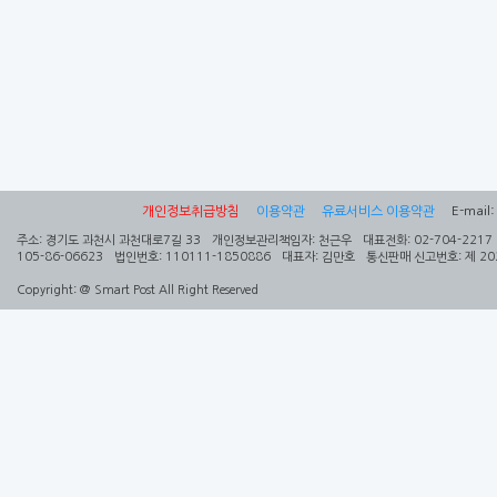
개인정보취급방침
이용약관
유료서비스 이용약관
E-mail:
주소:
경기도 과천시 과천대로7길 33
개인정보관리책임자:
천근우
대표전화:
02-704-2217
105-86-06623
법인번호:
110111-1850886
대표자:
김만호
통신판매 신고번호:
제 20
Copyright:
@ Smart Post All Right Reserved