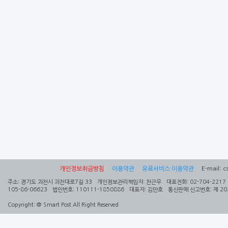
개인정보취급방침
이용약관
유료서비스 이용약관
E-mail: c
주소:
경기도 과천시 과천대로7길 33
개인정보관리책임자:
천근우
대표전화:
02-704-2217
105-86-06623
법인번호:
110111-1850886
대표자:
김만호
통신판매 신고번호:
제 20
Copyright:
@ Smart Post All Right Reserved